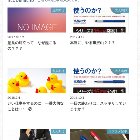
企業向け
大人向け
2017.10.19
2017.4.17
意見の対立って なぜ起こる
本当に、やる事沢山？？？
の？？？
大人向け
大人向け
2018.2.4
2016.10.1
いい仕事をするのに 一番大切な
一日の終わりは、スッキリしてい
ことは??? ②
ますか？
大人向け
オススメ記事